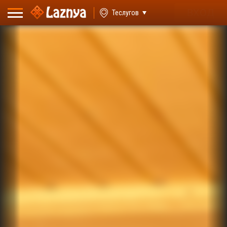
ВХОД
Теслугов