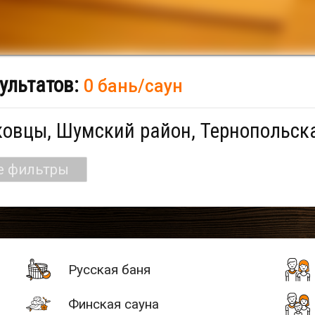
ультатов:
0 бань/саун
овцы, Шумский район, Тернопольска
е фильтры
Русская баня
Финская сауна