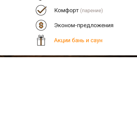
Комфорт
(парение)
Эконом-предложения
Акции бань и саун
Цена
Парная
Рядом
Количество найденных рез
В населенном пункте Вол