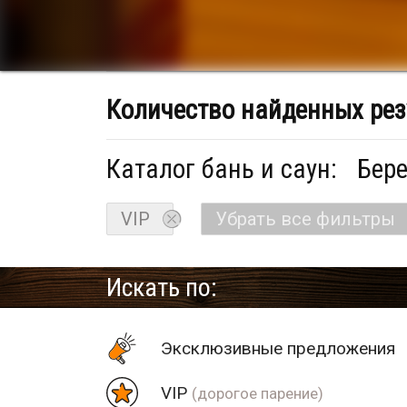
Количество найденных рез
Каталог бань и саун:
Бере
VIP
Убрать все фильтры
Искать по:
Эксклюзивные предложения
VIP
(дорогое парение)