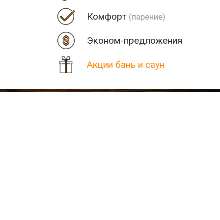
Комфорт
(парение)
Эконом-предложения
Акции бань и саун
Цена
Парная
Рядом
Количество найденных рез
В населенном пункте Бере