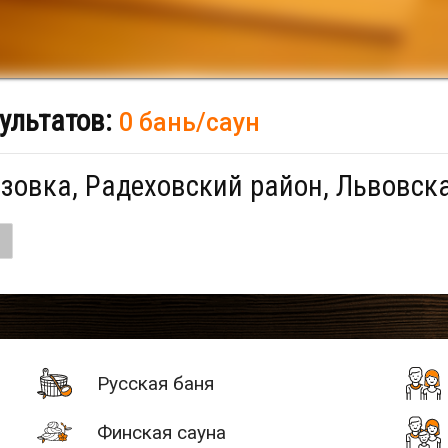
ультатов:
0 бань/саун
зовка, Радеховский район, Львовска
Русская баня
Финская сауна